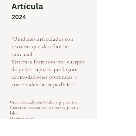
Artícula
2024
“Unidades articuladas con
texturas que desafían la
suavidad.
Sistemas formados por cuerpos
de pieles rugosas que logran
acomodaciones profundas y
trascienden las superficies”.
Gres coloreado con óxidos y pigmentos.
Construcción con torno alfarero, placa y
lulos.
Quema a 1240°